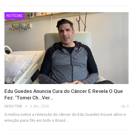
NOTÍCIAS
Edu Guedes Anuncia Cura do Câncer E Revela O Que
Fez: ‘Tomei Ch…Ver…
NEWSTIME
3 abr, 2026
0
A notícia sobre a remissão do câncer do Edu Guedes trouxe alívio e
emoção para fãs em todo o Brasil.…