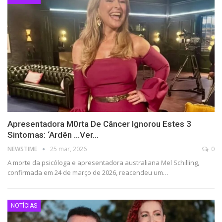
Apresentadora M0rta De Câncer Ignorou Estes 3
Sintomas: ‘Ardên …Ver…
NEWSTIME
25 mar, 2026
0
A morte da psicóloga e apresentadora australiana Mel Schilling,
confirmada em 24 de março de 2026, reacendeu um…
NOTÍCIAS