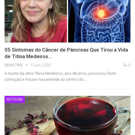
05 Sintomas do Câncer de Pâncreas Que Tirou a Vida
de Titina Medeiros…
NEWSTIME
13 jan, 2026
0
A morte da atriz Titina Medeiros, aos 48 anos, provocou forte
comoção e trouxe novamente ao centro do…
NOTÍCIAS