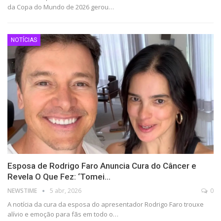
da Copa do Mundo de 2026 gerou…
NOTÍCIAS
Esposa de Rodrigo Faro Anuncia Cura do Câncer e
Revela O Que Fez: ‘Tomei…
NEWSTIME
5 abr, 2026
0
A notícia da cura da esposa do apresentador Rodrigo Faro trouxe
alívio e emoção para fãs em todo o…