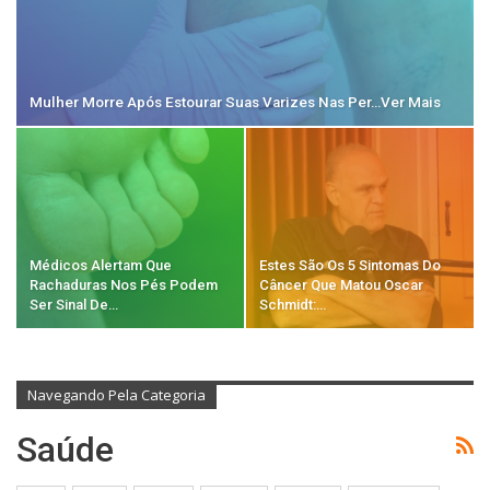
Mulher Morre Após Estourar Suas Varizes Nas Per…Ver Mais
Médicos Alertam Que
Estes São Os 5 Sintomas Do
Rachaduras Nos Pés Podem
Câncer Que Matou Oscar
Ser Sinal De…
Schmidt:…
Navegando Pela Categoria
Saúde