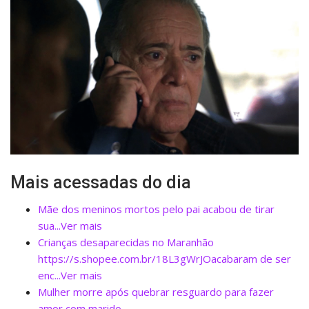
Mais acessadas do dia
Mãe dos meninos mortos pelo pai acabou de tirar
sua...Ver mais
Crianças desaparecidas no Maranhão
https://s.shopee.com.br/18L3gWrJOacabaram de ser
enc...Ver mais
Mulher morre após quebrar resguardo para fazer
amor com marido