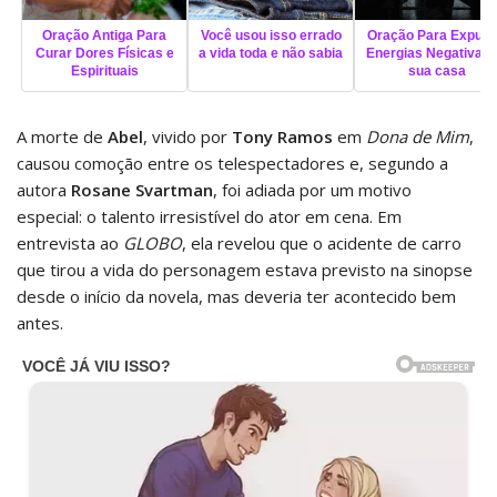
Oração Antiga Para
Você usou isso errado
Oração Para Expuls
Curar Dores Físicas e
a vida toda e não sabia
Energias Negativas 
Espirituais
sua casa
A morte de
Abel
, vivido por
Tony Ramos
em
Dona de Mim
,
causou comoção entre os telespectadores e, segundo a
autora
Rosane Svartman
, foi adiada por um motivo
especial: o talento irresistível do ator em cena. Em
entrevista ao
GLOBO
, ela revelou que o acidente de carro
que tirou a vida do personagem estava previsto na sinopse
desde o início da novela, mas deveria ter acontecido bem
antes.