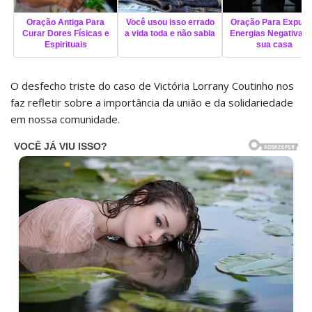
Oração Antiga Para
Você usou isso errado
Oração Para Expuls
Curar Dores Físicas e
a vida toda e não sabia
Energias Negativas 
Espirituais
sua casa
O desfecho triste do caso de Victória Lorrany Coutinho nos
faz refletir sobre a importância da união e da solidariedade
em nossa comunidade.