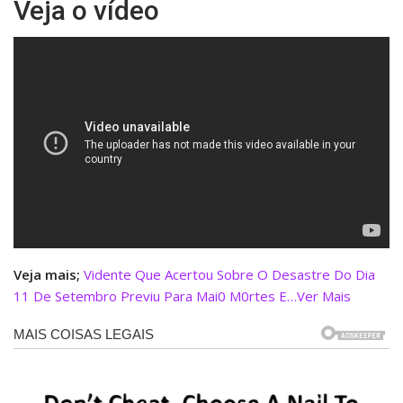
Veja o vídeo
Veja mais;
Vidente Que Acertou Sobre O Desastre Do Dia
11 De Setembro Previu Para Mai0 M0rtes E…Ver Mais