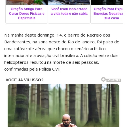
Oração Antiga Para
Você usou isso errado
Oração Para Expuls
Curar Dores Físicas e
a vida toda e não sabia
Energias Negativas 
Espirituais
sua casa
Na manhã deste domingo, 14, o bairro do Recreio dos
Bandeirantes, na zona oeste do Rio de Janeiro, foi palco de
uma catástrofe aérea que chocou o cenário artístico
internacional e a aviação civil brasileira. A colisão entre dois
helicópteros resultou na morte de seis pessoas,
confirmadas pela Polícia Civil.