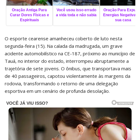
Oração Antiga Para
Você usou isso errado
Oração Para Expuls
Curar Dores Físicas e
a vida toda e não sabia
Energias Negativas 
Espirituais
sua casa
O esporte cearense amanheceu coberto de luto nesta
segunda-feira (15). Na calada da madrugada, um grave
acidente automobilístico na CE-187, próximo ao município de
Tauá, no interior do estado, interrompeu abruptamente a
trajetória de sete jovens. O ônibus, que transportava mais
de 40 passageiros, capotou violentamente às margens da
rodovia, transformando o retorno de uma delegação
esportiva em um cenário de profunda desolação.