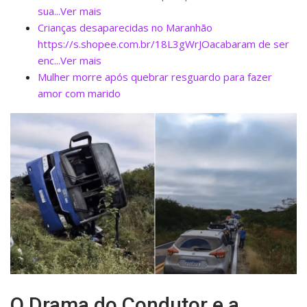
sua...Ver mais
Crianças desaparecidas no Maranhão
https://s.shopee.com.br/18L3gWrJOacabaram de ser
enc...Ver mais
Mulher morre após quebrar resguardo para fazer
amor com marido
O Drama do Condutor e a